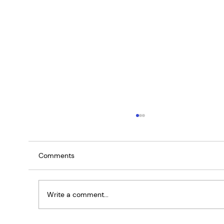
Nyresvikt hos Hund og Katt: Årsaker,
Symptomer og Behandling
Nyresvikt er en alvorlig tilstand som kan
Comments
påvirke både hunder og katter. Nyrene spiller
en avgjørende rolle i å fjerne avfallsstoffer fra..
Write a comment...