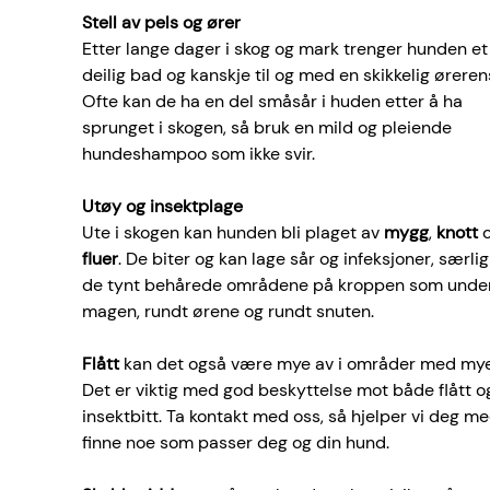
Stell av pels og ører
Etter lange dager i skog og mark trenger hunden et
deilig bad og kanskje til og med en skikkelig ørerens
Ofte kan de ha en del småsår i huden etter å ha 
sprunget i skogen, så bruk en mild og pleiende 
hundeshampoo som ikke svir. 
Utøy og insektplage 
Ute i skogen kan hunden bli plaget av 
mygg
, 
knott
 
fluer
. De biter og kan lage sår og infeksjoner, særlig
de tynt behårede områdene på kroppen som under
magen, rundt ørene og rundt snuten. 
Flått
 kan det også være mye av i områder med mye v
Det er viktig med god beskyttelse mot både flått o
insektbitt. Ta kontakt med oss, så hjelper vi deg me
finne noe som passer deg og din hund. 