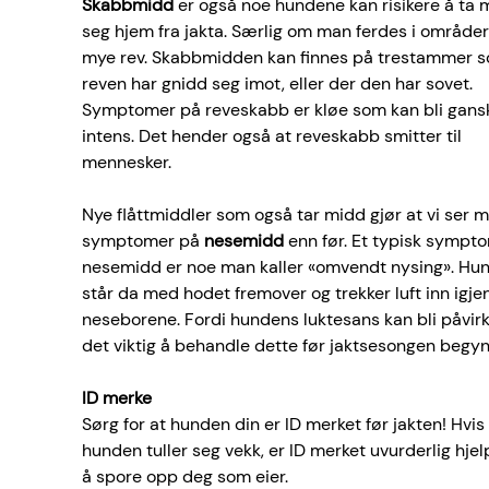
Skabbmidd
 er også noe hundene kan risikere å ta 
seg hjem fra jakta. Særlig om man ferdes i område
mye rev. Skabbmidden kan finnes på trestammer s
reven har gnidd seg imot, eller der den har sovet. 
Symptomer på reveskabb er kløe som kan bli gans
intens. Det hender også at reveskabb smitter til 
mennesker.
Nye flåttmiddler som også tar midd gjør at vi ser m
symptomer på 
nesemidd
 enn før. Et typisk sympt
nesemidd er noe man kaller «omvendt nysing». Hu
står da med hodet fremover og trekker luft inn igj
neseborene. Fordi hundens luktesans kan bli påvirk
det viktig å behandle dette før jaktsesongen begyn
ID merke
Sørg for at hunden din er ID merket før jakten! Hvis 
hunden tuller seg vekk, er ID merket uvurderlig hjelp
å spore opp deg som eier.  