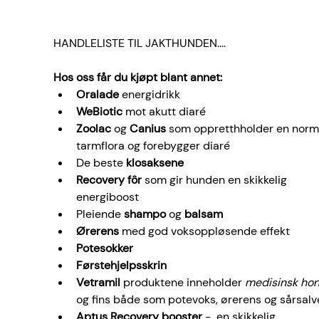
HANDLELISTE TIL JAKTHUNDEN....
Hos oss får du kjøpt blant annet:
Oralade
 energidrikk
WeBiotic
 mot akutt diaré
Zoolac
 og 
Canius
 som oppretthholder en norm
tarmflora og forebygger diaré
De beste 
klosaksene
Recovery fôr
 som gir hunden en skikkelig 
energiboost
Pleiende 
shampo
 og 
balsam
Ørerens
 med god voksoppløsende effekt
Potesokker
Førstehjelpsskrin
Vetramil 
produktene inneholder 
medisinsk hon
og fins både som potevoks, ørerens og sårsalve
Aptus Recovery booster 
-  en skikkelig 