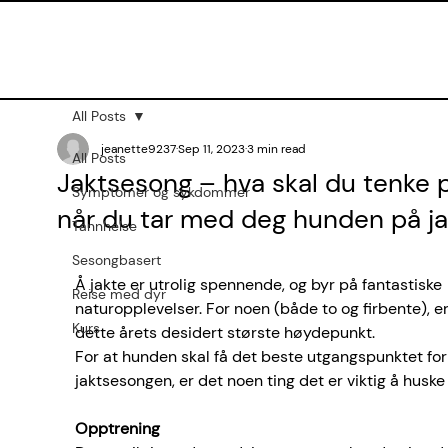
All Posts
jeanette9237
Sep 11, 2023
3 min read
All Posts
Jaktsesong – hva skal du tenke 
Symptomer og sykdommer
når du tar med deg hunden på ja
Tannhelse
Sesongbasert
Å jakte er utrolig spennende, og byr på fantastiske 
Reise med dyr
naturopplevelser. For noen (både to og firbente), er
Kurs
dette årets desidert største høydepunkt. 
For at hunden skal få det beste utgangspunktet for
jaktsesongen, er det noen ting det er viktig å huske
Opptrening