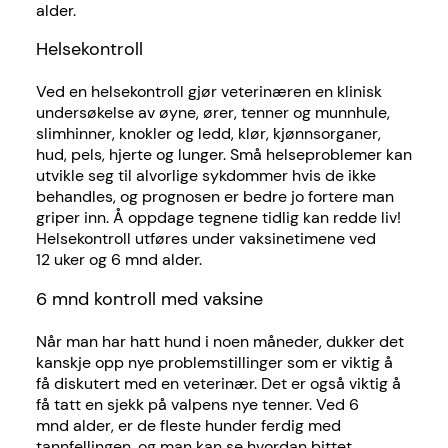
alder.
Helsekontroll
Ved en helsekontroll gjør veterinæren en klinisk
undersøkelse av øyne, ører, tenner og munnhule,
slimhinner, knokler og ledd, klør, kjønnsorganer,
hud, pels, hjerte og lunger. Små helseproblemer kan
utvikle seg til alvorlige sykdommer hvis de ikke
behandles, og prognosen er bedre jo fortere man
griper inn. Å oppdage tegnene tidlig kan redde liv!
Helsekontroll utføres under vaksinetimene ved
12 uker og 6 mnd alder.
6 mnd kontroll med vaksine
Når man har hatt hund i noen måneder, dukker det
kanskje opp nye problemstillinger som er viktig å
få diskutert med en veterinær. Det er også viktig å
få tatt en sjekk på valpens nye tenner. Ved 6
mnd alder, er de fleste hunder ferdig med
tannfellingen, og man kan se hvordan bittet