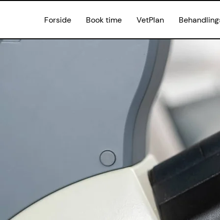
Forside
Book time
VetPlan
Behandling