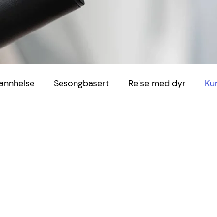
annhelse
Sesongbasert
Reise med dyr
Ku