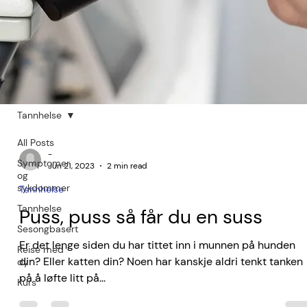
Tannhelse
All Posts
-
Symptomer
Jun 21, 2023
2 min read
og
sykdommer
Tannhelse
Tannhelse
Puss, puss så får du en suss
Sesongbasert
Er det lenge siden du har tittet inn i munnen på hunden
Reise med
din? Eller katten din? Noen har kanskje aldri tenkt tanken
dyr
på å løfte litt på...
Kurs